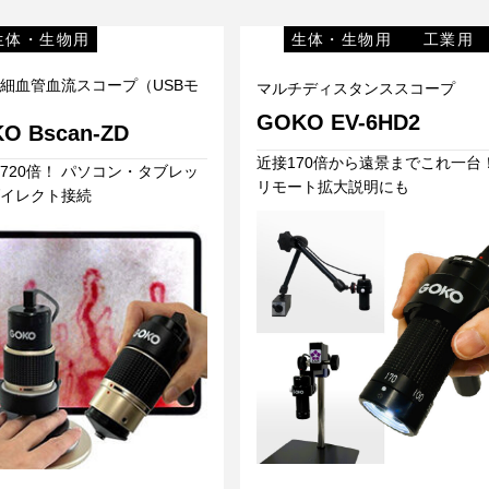
生体・生物用
生体・生物用
工業用
細血管血流スコープ（USBモ
マルチディスタンススコープ
GOKO EV-6HD2
O Bscan-ZD
近接170倍から遠景までこれ一台
720倍！ パソコン・タブレッ
リモート拡大説明にも
イレクト接続
マルチディスタンススコープGOKO EV-6HD2
管血流スコープ（USBモデル）GOKO Bscan-ZD