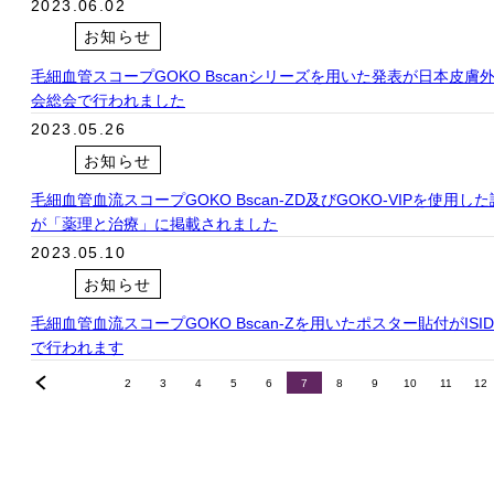
2023.06.02
お知らせ
毛細血管スコープGOKO Bscanシリーズを用いた発表が日本皮膚
会総会で行われました
2023.05.26
お知らせ
毛細血管血流スコープGOKO Bscan-ZD及びGOKO-VIPを使用し
が「薬理と治療」に掲載されました
2023.05.10
お知らせ
毛細血管血流スコープGOKO Bscan-Zを用いたポスター貼付がISID2
で行われます
前へ
2
3
4
5
6
7
8
9
10
11
12