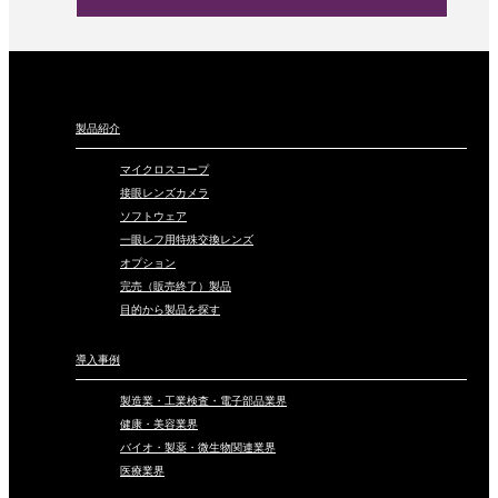
製品紹介
マイクロスコープ
接眼レンズカメラ
ソフトウェア
一眼レフ用特殊交換レンズ
オプション
完売（販売終了）製品
目的から製品を探す
導入事例
製造業・工業検査・電子部品業界
健康・美容業界
バイオ・製薬・微生物関連業界
医療業界