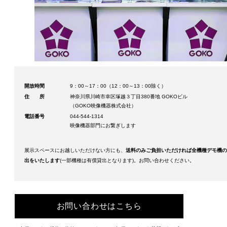
開放時間
9：00～17：00（12：00～13：00除く）
住所
神奈川県川崎市幸区塚越３丁目380番地 GOKOビル
（GOKO映像機器株式会社）
電話番号
044-544-1314
映像機器部門にお繋ぎします
展示スペースにお越しいただけない方にも、
送料のみご負担いただければ全機種デモ機の
出をいたします
(一部機種は有償貸出となります)。お問い合わせください。
お問い合わせはこちら