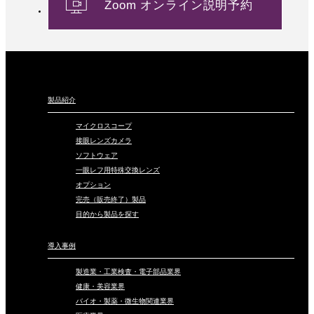
Zoom オンライン説明予約
製品紹介
マイクロスコープ
接眼レンズカメラ
ソフトウェア
一眼レフ用特殊交換レンズ
オプション
完売（販売終了）製品
目的から製品を探す
導入事例
製造業・工業検査・電子部品業界
健康・美容業界
バイオ・製薬・微生物関連業界