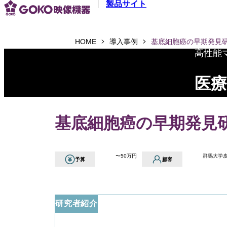
製品サイト
メインコンテンツへスキップ
HOME
導入事例
基底細胞癌の早期発見
高性能
医療
基底細胞癌の早期発見
〜50万円
群馬大学皮
予算
顧客
研究者紹介