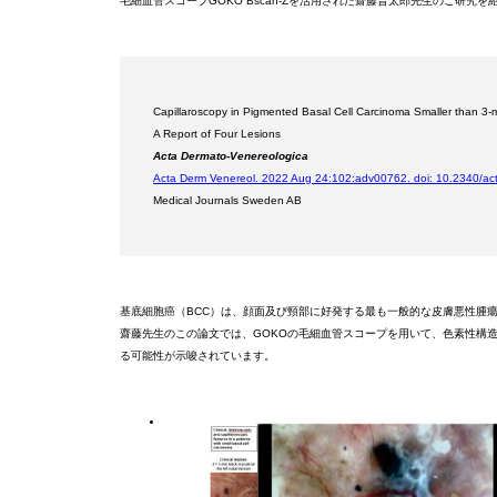
毛細血管スコープGOKO Bscan-Zを活用された齋藤晋太郎先生のご研究を
Capillaroscopy in Pigmented Basal Cell Carcinoma Smaller than 3-
A Report of Four Lesions
Acta Dermato-Venereologica
Acta Derm Venereol. 2022 Aug 24:102:adv00762. doi: 10.2340/ac
Medical Journals Sweden AB
基底細胞癌（BCC）は、顔面及び頸部に好発する最も一般的な皮膚悪性腫
齋藤先生のこの論文では、GOKOの毛細血管スコープを用いて、色素性構
る可能性が示唆されています。