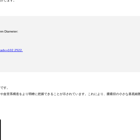
紹介します。
mm Diameter:
tadv.v102.2522.
瘍です。
造や血管系構造をより明瞭に把握できることが示されています。これにより、腫瘍径の小さな基底細