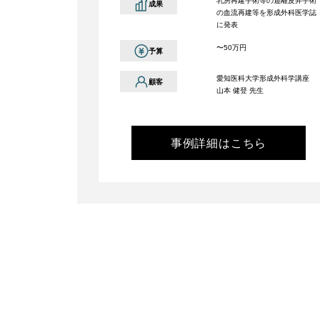
乳房再建手術等の遊離皮弁手術
成果
の血流再建等を形成外科医学誌
に発表
〜50万円
予算
愛知医科大学形成外科学講座
顧客
山本 健登 先生
事例詳細はこちら