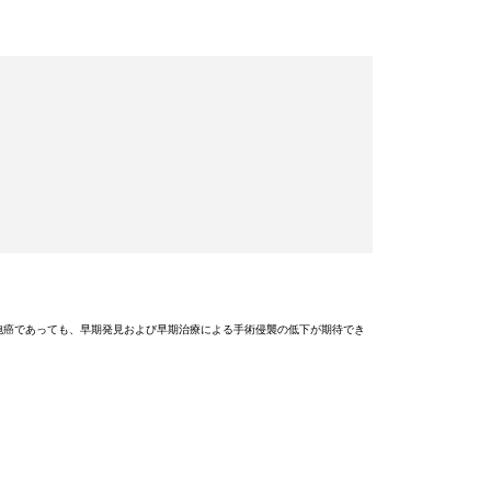
胞癌であっても、早期発見および早期治療による手術侵襲の低下が期待でき