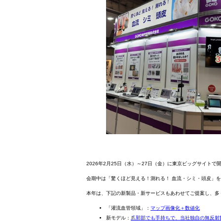
2026年2月25日（水）～27日（金）に東京ビッグサイト
会期中は「驚くほど見える！測れる！ 血流・シミ・頭皮」
本年は、下記の新製品・新サービスもあわせてご提案し、多
「灌流血管領域」：
マップ画像化＋数値化
新モデル：
爪郭部でも手持ちで、当社独自の無反射