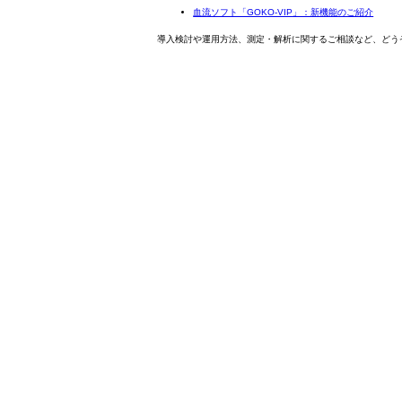
血流ソフト「GOKO-VIP」：新機能のご紹介
導入検討や運用方法、測定・解析に関するご相談など、どう