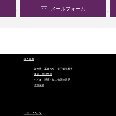
メールフォーム
導入事例
製造業・工業検査・電子部品業界
健康・美容業界
バイオ・製薬・微生物関連業界
医療業界
GOKOについて