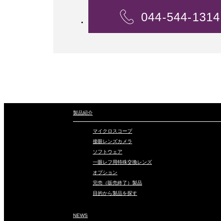
044-544-1314
製品紹介
マイクロスコープ
接眼レンズカメラ
ソフトウェア
一眼レフ用特殊交換レンズ
オプション
完売（販売終了）製品
目的から製品を探す
NEWS