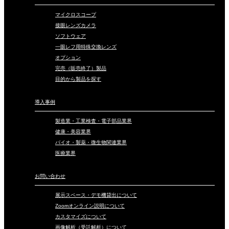
マイクロスコープ
接眼レンズカメラ
ソフトウェア
一眼レフ用特殊交換レンズ
オプション
完売（販売終了）製品
目的から製品を探す
導入事例
製造業・工業検査・電子部品業界
健康・美容業界
バイオ・製薬・微生物関連業界
医療業界
お問い合わせ
展示スペース・デモ機貸出について
Zoomオンライン説明について
カスタマイズについて
画像解析（受託解析）について